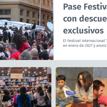
Pase Festiv
con descue
exclusivos
El Festival Internacional
en enero de 2027 y anunci