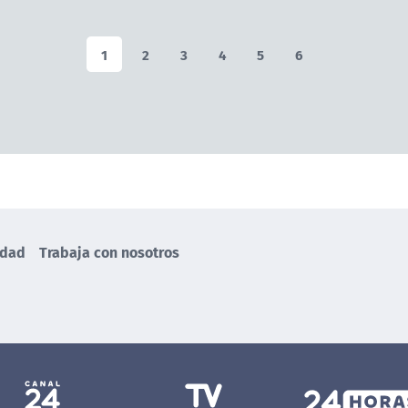
1
2
3
4
5
6
idad
Trabaja con nosotros