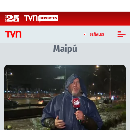
Click acá para ir directamente al contenido
SEÑALES
Maipú
CASTING MASTERCHEF CHILE
CASTING TVN VERTICAL
Artículos relacionados con Maipú
TVN VERTICAL
TVN PLAY
PROGRAMAS
TELESERIES