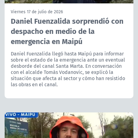
NTV
Viernes 17 de julio de 2026
Daniel Fuenzalida sorprendió con
ACTUALIDAD Y TENDENCIAS
despacho en medio de la
emergencia en Maipú
CORPORATIVO Y TRANSPARENCIA
Daniel Fuenzalida llegó hasta Maipú para informar
CANAL DE DENUNCIAS
sobre el estado de la emergencia ante un eventual
desborde del canal Santa Marta. En conversación
ÁREA DE PROYECTOS
con el alcalde Tomás Vodanovic, se explicó la
situación que afecta al sector y cómo han resistido
las obras en el canal.