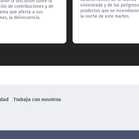
zaron la discusión sobre la
siniestrada y de los peligros
ión de contribuciones y de
productos que se incendiaro
tema que afecta a sus
la noche de este martes.
as, la delincuencia.
idad
Trabaja con nosotros