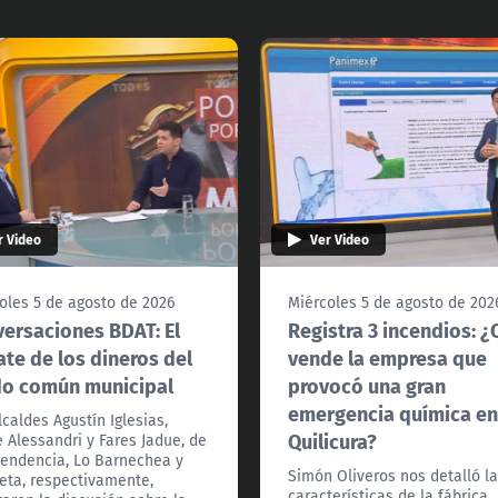
r Video
Ver Video
oles 5 de agosto de 2026
Miércoles 5 de agosto de 202
ersaciones BDAT: El
Registra 3 incendios: 
te de los dineros del
vende la empresa que
do común municipal
provocó una gran
emergencia química e
lcaldes Agustín Iglesias,
Quilicura?
e Alessandri y Fares Jadue, de
endencia, Lo Barnechea y
Simón Oliveros nos detalló l
eta, respectivamente,
características de la fábrica