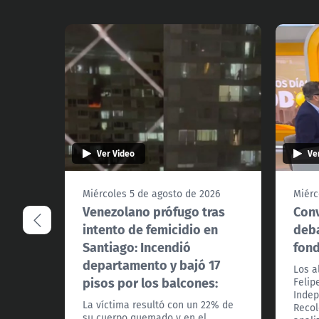
Ver Video
Ve
Miércoles 5 de agosto de 2026
Miérc
Venezolano prófugo tras
Conv
intento de femicidio en
deba
Santiago: Incendió
fon
departamento y bajó 17
Los a
pisos por los balcones:
Felip
Indep
La víctima resultó con un 22% de
Recol
su cuerpo quemado y en el