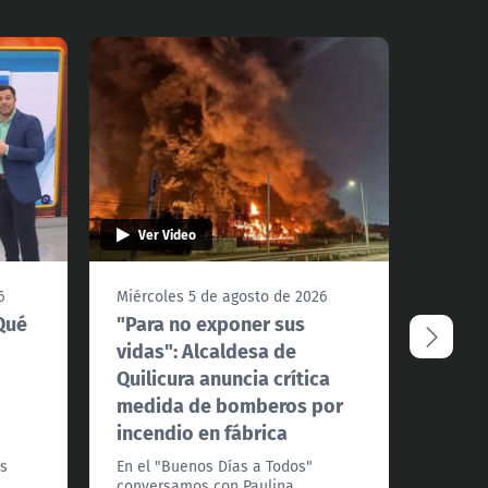
Ver Video
Ver 
6
Miércoles 5 de agosto de 2026
Miérco
¿Qué
"Para no exponer sus
Incen
vidas": Alcaldesa de
papel
Quilicura anuncia crítica
de ir
n
medida de bomberos por
empr
incendio en fábrica
sinie
as
En el "Buenos Días a Todos"
Con el
conversamos con Paulina
del gr