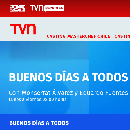
Click acá para ir directamente al contenido
CASTING MASTERCHEF CHILE
CASTI
BUENOS DÍAS A TODOS
Con Monserrat Álvarez y Eduardo Fuentes
Lunes a viernes 08.00 horas
BUENOS DÍAS A TODOS