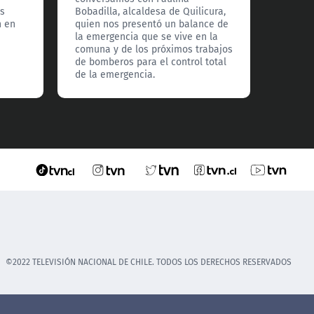
os
Bobadilla, alcaldesa de Quilicura,
químic
n en
quien nos presentó un balance de
conocid
la emergencia que se vive en la
presen
comuna y de los próximos trabajos
años c
de bomberos para el control total
prevenc
de la emergencia.
de sust
©2022 TELEVISIÓN NACIONAL DE CHILE. TODOS LOS DERECHOS RESERVADOS