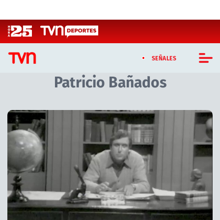
Click acá para ir directamente al contenido
SEÑALES
Patricio Bañados
CASTING MASTERCHEF CHILE
CASTING TVN VERTICAL
TVN VERTICAL
TVN PLAY
PROGRAMAS
TELESERIES