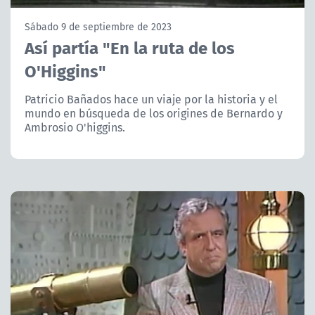
NTV
Sábado 9 de septiembre de 2023
Así partía "En la ruta de los
ACTUALIDAD Y TENDENCIAS
O'Higgins"
CORPORATIVO Y TRANSPARENCIA
Patricio Bañados hace un viaje por la historia y el
mundo en búsqueda de los origines de Bernardo y
Ambrosio O'higgins.
CANAL DE DENUNCIAS
ÁREA DE PROYECTOS