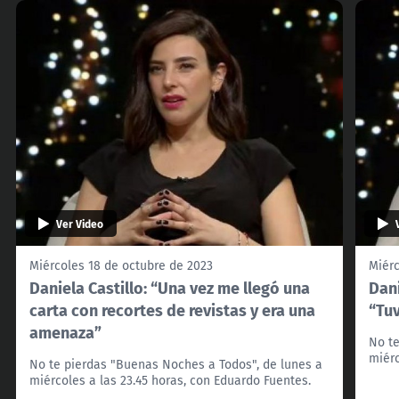
Ver Video
Miércoles 18 de octubre de 2023
Miérc
Daniela Castillo: “Una vez me llegó una
Dani
carta con recortes de revistas y era una
“Tuv
amenaza”
No te
miérc
No te pierdas "Buenas Noches a Todos", de lunes a
miércoles a las 23.45 horas, con Eduardo Fuentes.