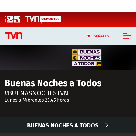
Click acá para ir directamente al contenido
SEÑALES
CASTING MASTERCHEF CHILE
CASTING TVN VERTICAL
Buenas Noches a Todos
TVN VERTICAL
#BUENASNOCHESTVN
TVN PLAY
Lunes a Miércoles 23.45 horas
PROGRAMAS
BUENAS NOCHES A TODOS
TELESERIES