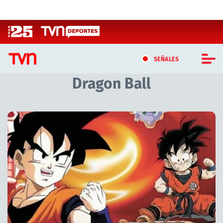
Click acá para ir directamente al contenido
SEÑALES
Dragon Ball
CASTING MASTERCHEF CHILE
CASTING TVN VERTICAL
TVN VERTICAL
TVN PLAY
PROGRAMAS
TELESERIES