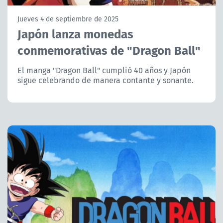
NTV
Jueves 4 de septiembre de 2025
Japón lanza monedas
ACTUALIDAD Y TENDENCIAS
conmemorativas de "Dragon Ball"
CORPORATIVO Y TRANSPARENCIA
El manga "Dragon Ball" cumplió 40 años y Japón
sigue celebrando de manera contante y sonante.
CANAL DE DENUNCIAS
ÁREA DE PROYECTOS