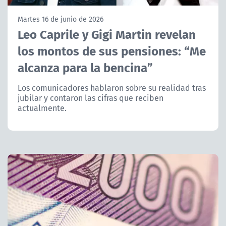
NTV
Martes 16 de junio de 2026
Leo Caprile y Gigi Martin revelan
ACTUALIDAD Y TENDENCIAS
los montos de sus pensiones: “Me
alcanza para la bencina”
CORPORATIVO Y TRANSPARENCIA
Los comunicadores hablaron sobre su realidad tras
CANAL DE DENUNCIAS
jubilar y contaron las cifras que reciben
actualmente.
ÁREA DE PROYECTOS