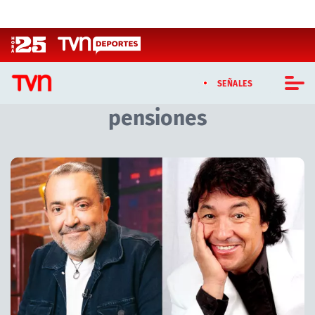
Click acá para ir directamente al contenido
SEÑALES
pensiones
CASTING MASTERCHEF CHILE
CASTING TVN VERTICAL
Artículos relacionados con pensiones
TVN VERTICAL
TVN PLAY
PROGRAMAS
TELESERIES