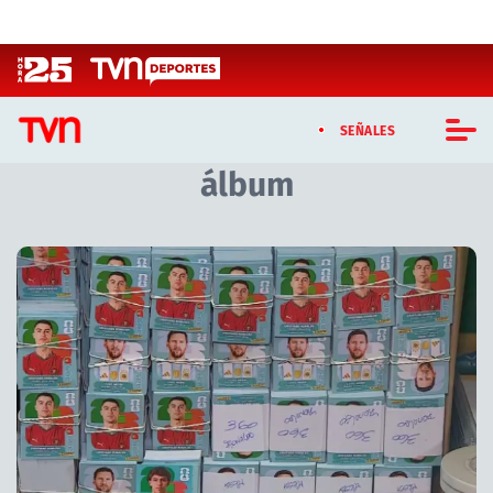
Click acá para ir directamente al contenido
SEÑALES
álbum
CASTING MASTERCHEF CHILE
CASTING TVN VERTICAL
Artículos relacionados con álbum
TVN VERTICAL
TVN PLAY
PROGRAMAS
TELESERIES