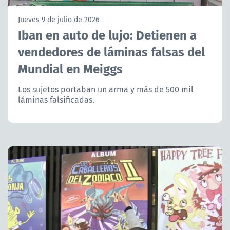
NTV
Jueves 9 de julio de 2026
Iban en auto de lujo: Detienen a
ACTUALIDAD Y TENDENCIAS
vendedores de láminas falsas del
Mundial en Meiggs
CORPORATIVO Y TRANSPARENCIA
Los sujetos portaban un arma y más de 500 mil
CANAL DE DENUNCIAS
láminas falsificadas.
ÁREA DE PROYECTOS