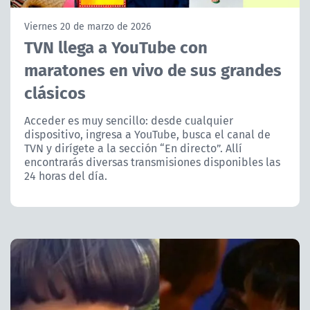
NTV
Viernes 20 de marzo de 2026
TVN llega a YouTube con
ACTUALIDAD Y TENDENCIAS
maratones en vivo de sus grandes
clásicos
CORPORATIVO Y TRANSPARENCIA
Acceder es muy sencillo: desde cualquier
CANAL DE DENUNCIAS
dispositivo, ingresa a YouTube, busca el canal de
TVN y dirígete a la sección “En directo”. Allí
ÁREA DE PROYECTOS
encontrarás diversas transmisiones disponibles las
24 horas del día.