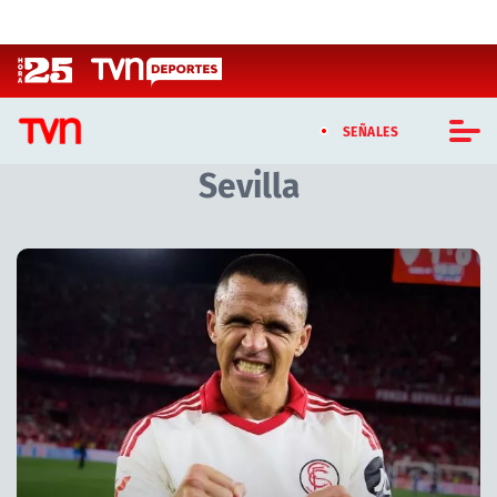
Click acá para ir directamente al contenido
SEÑALES
Sevilla
CASTING MASTERCHEF CHILE
CASTING TVN VERTICAL
Artículos relacionados con Sevilla
TVN VERTICAL
TVN PLAY
PROGRAMAS
TELESERIES