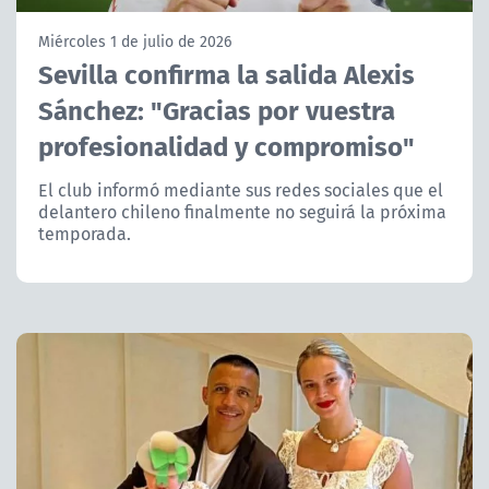
NTV
Miércoles 1 de julio de 2026
Sevilla confirma la salida Alexis
ACTUALIDAD Y TENDENCIAS
Sánchez: "Gracias por vuestra
profesionalidad y compromiso"
CORPORATIVO Y TRANSPARENCIA
El club informó mediante sus redes sociales que el
CANAL DE DENUNCIAS
delantero chileno finalmente no seguirá la próxima
temporada.
ÁREA DE PROYECTOS