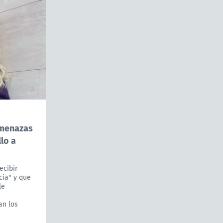
amenazas
lo a
ecibir
cia" y que
le
an los