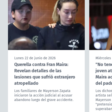
Lunes 22 de junio de 2026
Miércoles 
Querella contra Fran Maira:
"No ten
Revelan detalles de las
joven a
lesiones que sufrió extranjero
Maira a
atropellado
del padr
Los familiares de Mayerson Zapata
Los dicho
iniciaron la acción judicial al acusar
artista se
abandono luego del grave accidente.
Mayerson 
"pretensi
superaban 