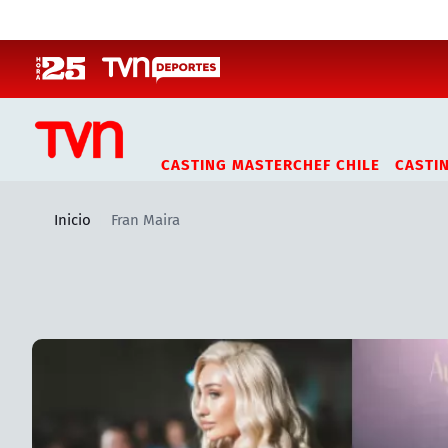
Click acá para ir directamente al contenido
CASTING MASTERCHEF CHILE
CASTI
Inicio
Fran Maira
Artículos relacionados con Fran Maira