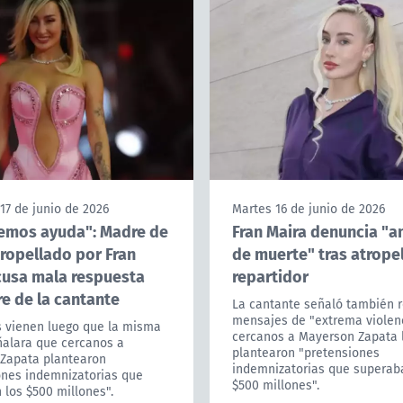
17 de junio de 2026
Martes 16 de junio de 2026
emos ayuda": Madre de
Fran Maira denuncia "
tropellado por Fran
de muerte" tras atropel
cusa mala respuesta
repartidor
e de la cantante
La cantante señaló también r
mensajes de "extrema violen
s vienen luego que la misma
cercanos a Mayerson Zapata 
ñalara que cercanos a
plantearon "pretensiones
Zapata plantearon
indemnizatorias que superab
ones indemnizatorias que
$500 millones".
los $500 millones".