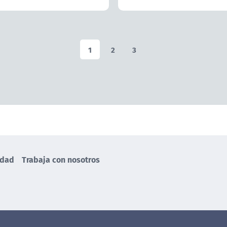
1
2
3
idad
Trabaja con nosotros