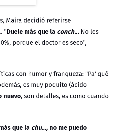
s,
Maira
decidió referirse
Duele más que la
conch...
. "
No les
00%, porque el doctor es seco",
íticas con humor y franqueza: "Pa' qué
) Además, es muy poquito (ácido
o nuevo
, son detalles, es como cuando
más que la
chu...,
no me puedo