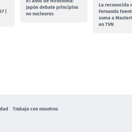
81 años de Hiroshima:
La reconocida 
Japón debate principios
7 |
Fernanda Fuent
no nucleares
suma a MasterC
en TVN
idad
Trabaja con nosotros