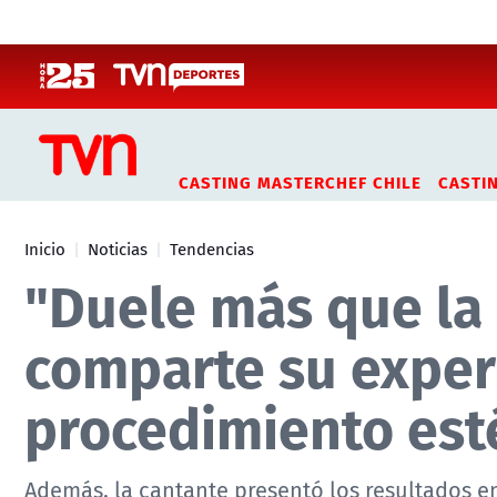
Click acá para ir directamente al contenido
CASTING MASTERCHEF CHILE
CASTI
Inicio
Noticias
Tendencias
"Duele más que la c
comparte su exper
procedimiento est
Además, la cantante presentó los resultados en