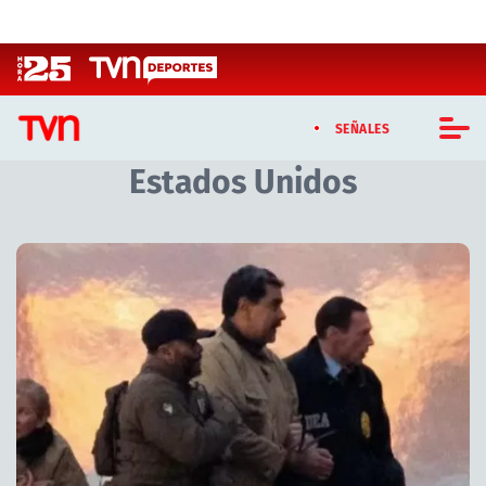
Click acá para ir directamente al contenido
SEÑALES
Estados Unidos
CASTING MASTERCHEF CHILE
CASTING TVN VERTICAL
Artículos relacionados con Estados Unidos
TVN VERTICAL
TVN PLAY
PROGRAMAS
TELESERIES