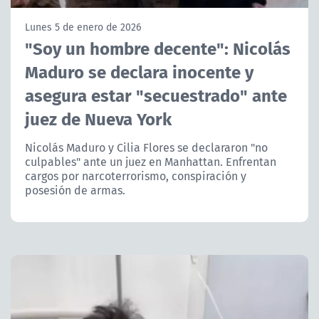
NTV
Lunes 5 de enero de 2026
"Soy un hombre decente": Nicolás
ACTUALIDAD Y TENDENCIAS
Maduro se declara inocente y
asegura estar "secuestrado" ante
CORPORATIVO Y TRANSPARENCIA
juez de Nueva York
CANAL DE DENUNCIAS
Nicolás Maduro y Cilia Flores se declararon "no
culpables" ante un juez en Manhattan. Enfrentan
ÁREA DE PROYECTOS
cargos por narcoterrorismo, conspiración y
posesión de armas.