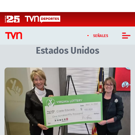
Click acá para ir directamente al contenido
SEÑALES
Estados Unidos
CASTING MASTERCHEF CHILE
CASTING TVN VERTICAL
Artículos relacionados con Estados Unidos
TVN VERTICAL
TVN PLAY
PROGRAMAS
TELESERIES