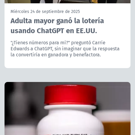
NTV
Miércoles 24 de septiembre de 2025
Adulta mayor ganó la lotería
ACTUALIDAD Y TENDENCIAS
usando ChatGPT en EE.UU.
CORPORATIVO Y TRANSPARENCIA
"¿Tienes números para mí?" preguntó Carrie
Edwards a ChatGPT, sin imaginar que la respuesta
la convertiría en ganadora y benefactora.
CANAL DE DENUNCIAS
ÁREA DE PROYECTOS