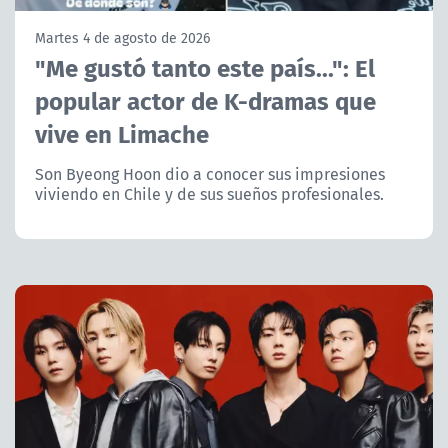
NTV
Martes 4 de agosto de 2026
"Me gustó tanto este país...": El
ACTUALIDAD Y TENDENCIAS
popular actor de K-dramas que
vive en Limache
CORPORATIVO Y TRANSPARENCIA
Son Byeong Hoon dio a conocer sus impresiones
CANAL DE DENUNCIAS
viviendo en Chile y de sus sueños profesionales.
ÁREA DE PROYECTOS