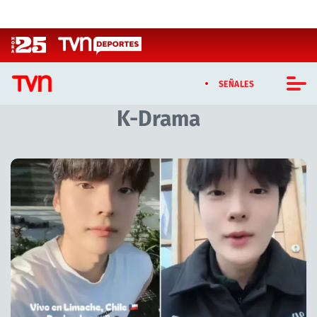
Click acá para ir directamente al contenido
SEÑALES
K-Drama
CASTING MASTERCHEF CHILE
CASTING TVN VERTICAL
Artículos relacionados con K-Drama
TVN VERTICAL
TVN PLAY
PROGRAMAS
TELESERIES