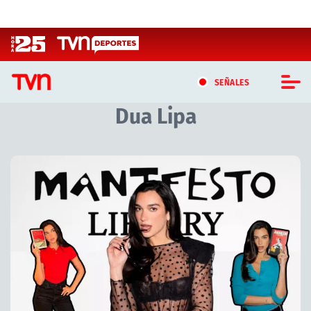
Click acá para ir directamente al contenido
SEÑALES
Dua Lipa
CASTING MASTERCHEF CHILE
CASTING TVN VERTICAL
Artículos relacionados con Dua Lipa
TVN VERTICAL
TVN PLAY
PROGRAMAS
TELESERIES