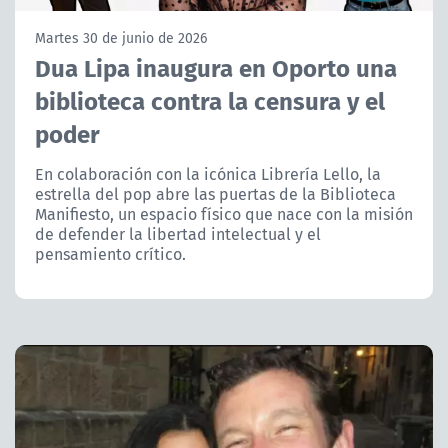
NTV
Martes 30 de junio de 2026
Dua Lipa inaugura en Oporto una
ACTUALIDAD Y TENDENCIAS
biblioteca contra la censura y el
poder
CORPORATIVO Y TRANSPARENCIA
En colaboración con la icónica Librería Lello, la
CANAL DE DENUNCIAS
estrella del pop abre las puertas de la Biblioteca
Manifiesto, un espacio físico que nace con la misión
de defender la libertad intelectual y el
ÁREA DE PROYECTOS
pensamiento crítico.