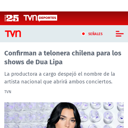
Click acá para ir directamente al contenido
SEÑALES
Confirman a telonera chilena para los
CASTING MASTERCHEF CHILE
shows de Dua Lipa
CASTING TVN VERTICAL
La productora a cargo despejó el nombre de la
TVN VERTICAL
artista nacional que abrirá ambos conciertos.
TVN
TVN PLAY
PROGRAMAS
TELESERIES