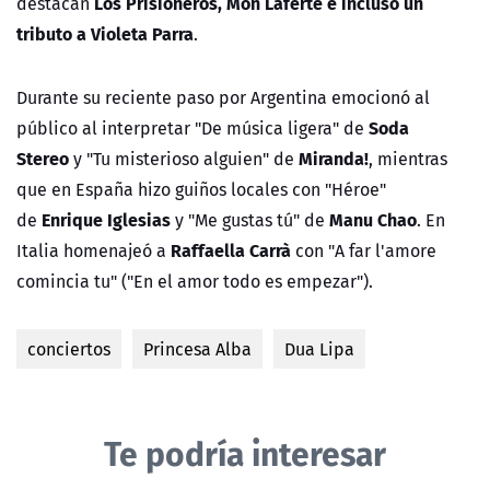
Los Prisioneros, Mon Laferte e incluso un
destacan
tributo a Violeta Parra
.
Durante su reciente paso por Argentina emocionó al
Soda
público al interpretar "De música ligera" de
Stereo
Miranda!
y "Tu misterioso alguien" de
, mientras
que en España hizo guiños locales con "Héroe"
Enrique Iglesias
Manu Chao
de
y "Me gustas tú" de
. En
Raffaella Carrà
Italia homenajeó a
con "A far l'amore
comincia tu" ("En el amor todo es empezar").
conciertos
Princesa Alba
Dua Lipa
Te podría interesar