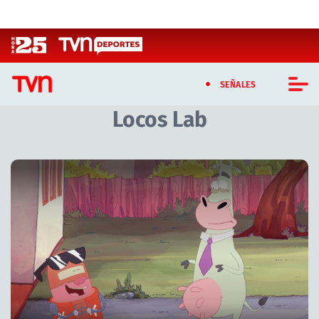
Click acá para ir directamente al contenido
SEÑALES
Locos Lab
CASTING MASTERCHEF CHILE
CASTING TVN VERTICAL
TVN VERTICAL
TVN PLAY
PROGRAMAS
TELESERIES