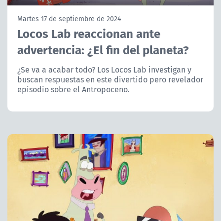
NTV
Martes 17 de septiembre de 2024
Locos Lab reaccionan ante
ACTUALIDAD Y TENDENCIAS
advertencia: ¿El fin del planeta?
CORPORATIVO Y TRANSPARENCIA
¿Se va a acabar todo? Los Locos Lab investigan y
buscan respuestas en este divertido pero revelador
episodio sobre el Antropoceno.
CANAL DE DENUNCIAS
ÁREA DE PROYECTOS