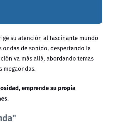
irige su atención al fascinante mundo
s ondas de sonido, despertando la
gación va más allá, abordando temas
as megaondas.
riosidad, emprende su propia
nes
.
nda"