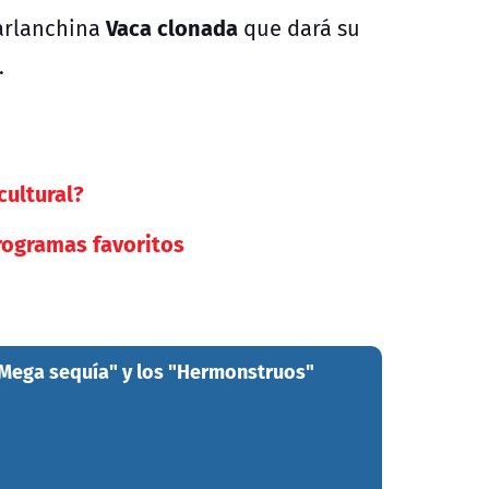
Vaca clonada
parlanchina
que dará su
.
cultural?
rogramas favoritos
"Mega sequía" y los "Hermonstruos"