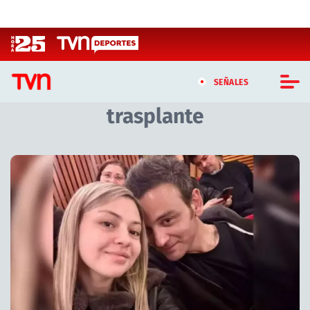
Click acá para ir directamente al contenido
SEÑALES
trasplante
CASTING MASTERCHEF CHILE
CASTING TVN VERTICAL
Artículos relacionados con trasplante
TVN VERTICAL
TVN PLAY
PROGRAMAS
TELESERIES