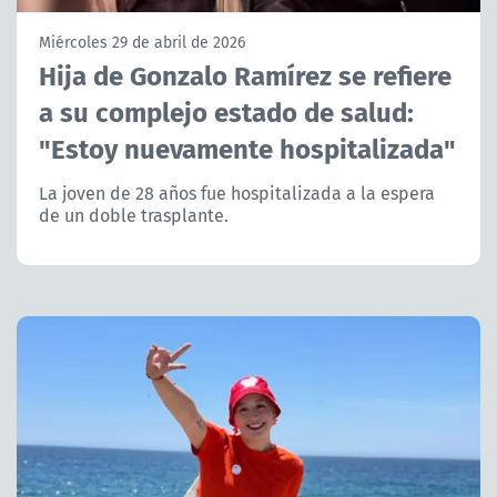
NTV
Miércoles 29 de abril de 2026
Hija de Gonzalo Ramírez se refiere
ACTUALIDAD Y TENDENCIAS
a su complejo estado de salud:
"Estoy nuevamente hospitalizada"
CORPORATIVO Y TRANSPARENCIA
La joven de 28 años fue hospitalizada a la espera
CANAL DE DENUNCIAS
de un doble trasplante.
ÁREA DE PROYECTOS