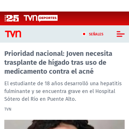
Click acá para ir directamente al contenido
SEÑALES
Prioridad nacional: Joven necesita
CASTING MASTERCHEF CHILE
trasplante de hígado tras uso de
CASTING TVN VERTICAL
medicamento contra el acné
TVN VERTICAL
El estudiante de 18 años desarrolló una hepatitis
fulminante y se encuentra grave en el Hospital
TVN PLAY
Sótero del Río en Puente Alto.
PROGRAMAS
TVN
TELESERIES