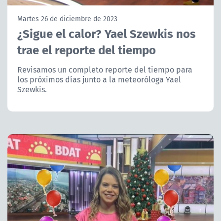
NTV
Martes 26 de diciembre de 2023
¿Sigue el calor? Yael Szewkis nos
ACTUALIDAD Y TENDENCIAS
trae el reporte del tiempo
CORPORATIVO Y TRANSPARENCIA
Revisamos un completo reporte del tiempo para
los próximos días junto a la meteoróloga Yael
Szewkis.
CANAL DE DENUNCIAS
ÁREA DE PROYECTOS