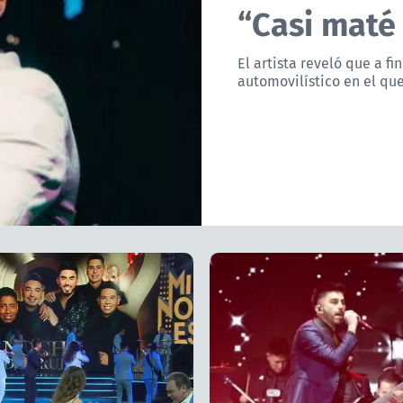
“Casi maté
El artista reveló que a f
automovilístico en el que