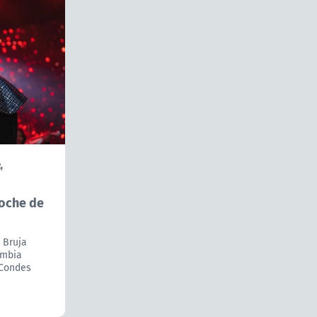
4
oche de
 Bruja
umbia
 Condes