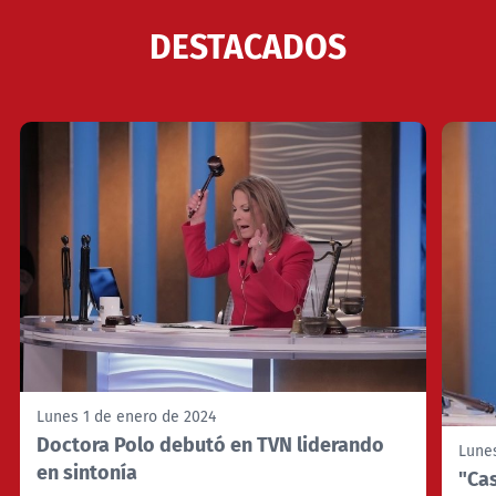
NTV
DESTACADOS
ACTUALIDAD Y TENDENCIAS
CORPORATIVO Y TRANSPARENCIA
CANAL DE DENUNCIAS
ÁREA DE PROYECTOS
Lunes 1 de enero de 2024
Doctora Polo debutó en TVN liderando
Lunes
en sintonía
"Cas