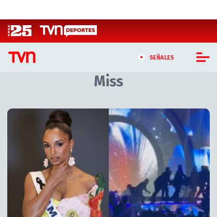
Click acá para ir directamente al contenido
SEÑALES
Miss
CASTING MASTERCHEF CHILE
CASTING TVN VERTICAL
TVN VERTICAL
TVN PLAY
PROGRAMAS
TELESERIES