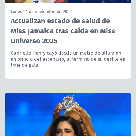
NTV
Lunes 24 de noviembre de 2025
Actualizan estado de salud de
ACTUALIDAD Y TENDENCIAS
Miss Jamaica tras caída en Miss
Universo 2025
CORPORATIVO Y TRANSPARENCIA
Gabrielle Henry cayó desde un metro de altura en
CANAL DE DENUNCIAS
un orificio del escenario, al término de su desfile en
traje de gala.
ÁREA DE PROYECTOS