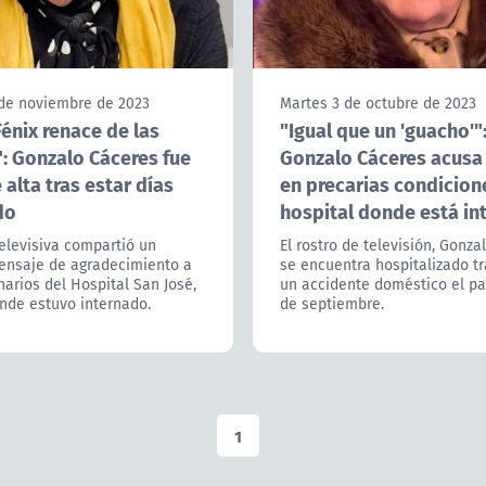
 de noviembre de 2023
Martes 3 de octubre de 2023
Fénix renace de las
"Igual que un 'guacho'"
": Gonzalo Cáceres fue
Gonzalo Cáceres acusa
alta tras estar días
en precarias condicion
do
hospital donde está in
televisiva compartió un
El rostro de televisión, Gonza
ensaje de agradecimiento a
se encuentra hospitalizado tr
narios del Hospital San José,
un accidente doméstico el p
nde estuvo internado.
de septiembre.
1