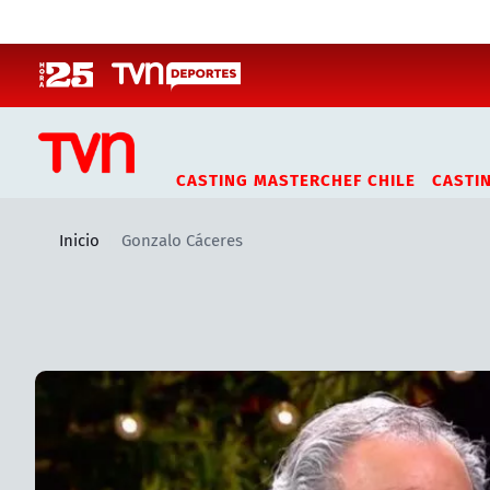
Click acá para ir directamente al contenido
CASTING MASTERCHEF CHILE
CASTI
Inicio
Gonzalo Cáceres
Artículos relacionados con Gonzalo Cáceres