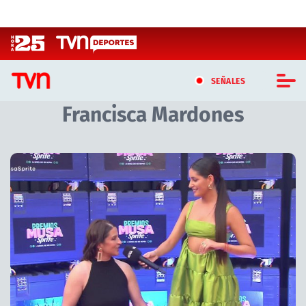
Click acá para ir directamente al contenido
SEÑALES
Francisca Mardones
CASTING MASTERCHEF CHILE
CASTING TVN VERTICAL
TVN VERTICAL
TVN PLAY
PROGRAMAS
TELESERIES