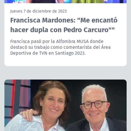
NTV
Jueves 7 de diciembre de 2023
Francisca Mardones: "Me encantó
ACTUALIDAD Y TENDENCIAS
hacer dupla con Pedro Carcuro""
CORPORATIVO Y TRANSPARENCIA
Francisca pasó por la Alfombra MUSA donde
destacó su trabajo como comentarista del Área
Deportiva de TVN en Santiago 2023.
CANAL DE DENUNCIAS
ÁREA DE PROYECTOS