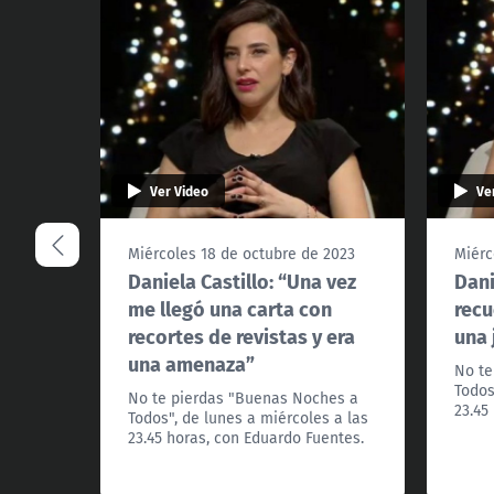
Ver Video
Ve
Miércoles 18 de octubre de 2023
Miérc
Daniela Castillo: “Una vez
Dani
me llegó una carta con
recu
recortes de revistas y era
una 
una amenaza”
No te
Todos
No te pierdas "Buenas Noches a
23.45
Todos", de lunes a miércoles a las
23.45 horas, con Eduardo Fuentes.