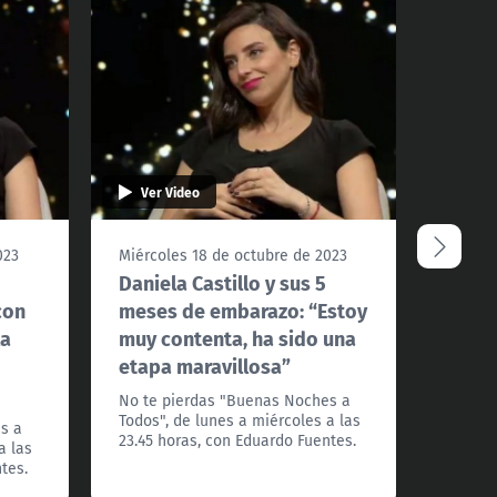
Ver Video
Ver 
023
Miércoles 18 de octubre de 2023
Miérco
Daniela Castillo y sus 5
Le po
con
meses de embarazo: “Estoy
aveje
la
muy contenta, ha sido una
Miche
etapa maravillosa”
No te 
Todos",
No te pierdas "Buenas Noches a
23.45 h
Todos", de lunes a miércoles a las
s a
23.45 horas, con Eduardo Fuentes.
a las
tes.