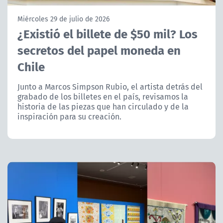
NTV
Miércoles 29 de julio de 2026
¿Existió el billete de $50 mil? Los
ACTUALIDAD Y TENDENCIAS
secretos del papel moneda en
Chile
CORPORATIVO Y TRANSPARENCIA
Junto a Marcos Simpson Rubio, el artista detrás del
CANAL DE DENUNCIAS
grabado de los billetes en el país, revisamos la
historia de las piezas que han circulado y de la
ÁREA DE PROYECTOS
inspiración para su creación.