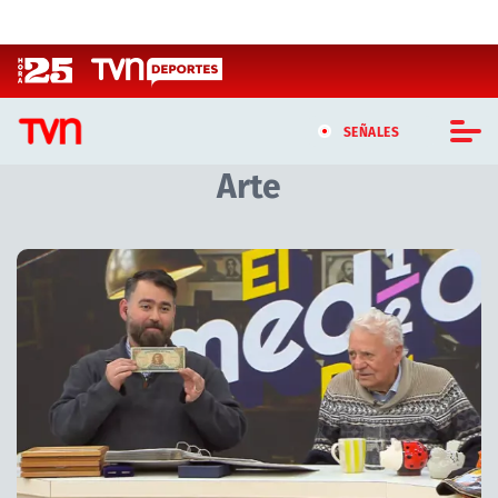
Click acá para ir directamente al contenido
SEÑALES
Arte
CASTING MASTERCHEF CHILE
CASTING TVN VERTICAL
Artículos relacionados con Arte
TVN VERTICAL
TVN PLAY
PROGRAMAS
TELESERIES