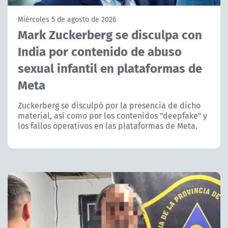
NTV
Miércoles 5 de agosto de 2026
Mark Zuckerberg se disculpa con
ACTUALIDAD Y TENDENCIAS
India por contenido de abuso
sexual infantil en plataformas de
CORPORATIVO Y TRANSPARENCIA
Meta
CANAL DE DENUNCIAS
Zuckerberg se disculpó por la presencia de dicho
material, así como por los contenidos "deepfake" y
ÁREA DE PROYECTOS
los fallos operativos en las plataformas de Meta.