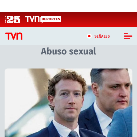
Click acá para ir directamente al contenido
SEÑALES
Abuso sexual
CASTING MASTERCHEF CHILE
CASTING TVN VERTICAL
Artículos relacionados con Abuso sexual
TVN VERTICAL
TVN PLAY
PROGRAMAS
TELESERIES