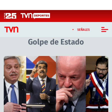
Click acá para ir directamente al contenido
SEÑALES
Golpe de Estado
CASTING MASTERCHEF CHILE
CASTING TVN VERTICAL
TVN VERTICAL
TVN PLAY
PROGRAMAS
TELESERIES