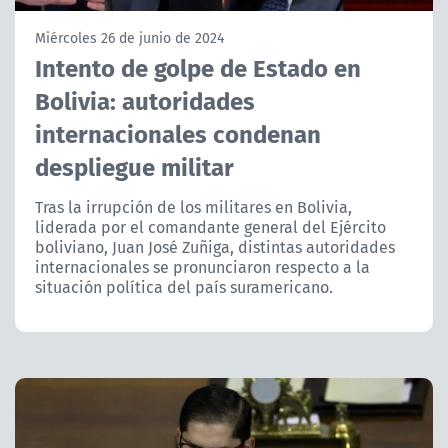
NTV
Miércoles 26 de junio de 2024
Intento de golpe de Estado en
ACTUALIDAD Y TENDENCIAS
Bolivia: autoridades
internacionales condenan
CORPORATIVO Y TRANSPARENCIA
despliegue militar
CANAL DE DENUNCIAS
Tras la irrupción de los militares en Bolivia,
liderada por el comandante general del Ejército
ÁREA DE PROYECTOS
boliviano, Juan José Zuñiga, distintas autoridades
internacionales se pronunciaron respecto a la
situación política del país suramericano.