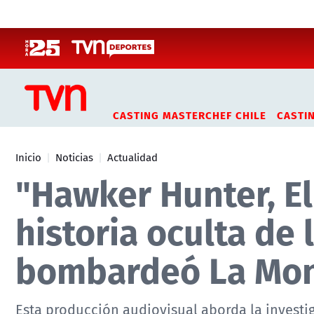
Click acá para ir directamente al contenido
CASTING MASTERCHEF CHILE
CASTI
Inicio
Noticias
Actualidad
"Hawker Hunter, El
historia oculta de
bombardeó La Mo
Esta producción audiovisual aborda la investi