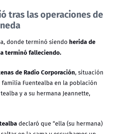
ció tras las operaciones de
oneda
herida de
ea, donde terminó siendo
da terminó falleciendo.
ntenas de Radio Corporación
, situación
 familia Fuentealba en la población
tealba y a su hermana Jeannette,
tealba
declaró que “ella (su hermana)
saltar en la cama y escuchamos un