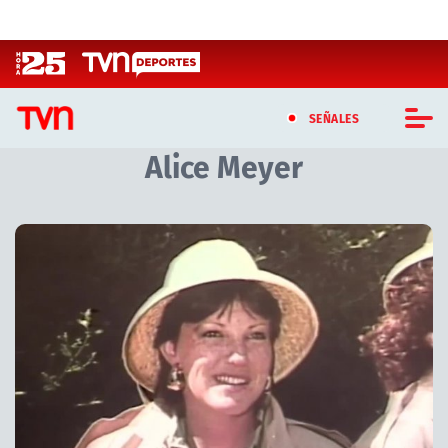
Click acá para ir directamente al contenido
SEÑALES
Alice Meyer
CASTING MASTERCHEF CHILE
CASTING TVN VERTICAL
TVN VERTICAL
TVN PLAY
PROGRAMAS
TELESERIES