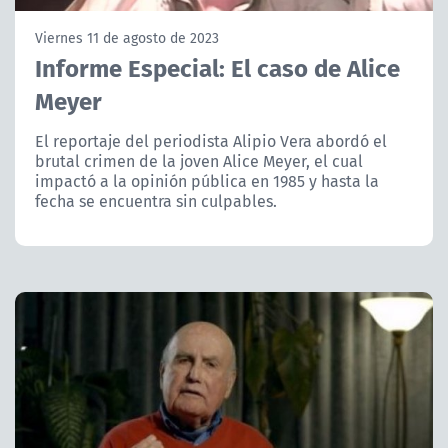
NTV
Viernes 11 de agosto de 2023
Informe Especial: El caso de Alice
ACTUALIDAD Y TENDENCIAS
Meyer
CORPORATIVO Y TRANSPARENCIA
El reportaje del periodista Alipio Vera abordó el
brutal crimen de la joven Alice Meyer, el cual
impactó a la opinión pública en 1985 y hasta la
CANAL DE DENUNCIAS
fecha se encuentra sin culpables.
ÁREA DE PROYECTOS