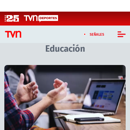
Click acá para ir directamente al contenido
SEÑALES
Educación
CASTING MASTERCHEF CHILE
CASTING TVN VERTICAL
Artículos relacionados con Educación
TVN VERTICAL
TVN PLAY
PROGRAMAS
TELESERIES