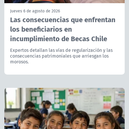
NTV
Jueves 6 de agosto de 2026
Las consecuencias que enfrentan
ACTUALIDAD Y TENDENCIAS
los beneficiarios en
incumplimiento de Becas Chile
CORPORATIVO Y TRANSPARENCIA
Expertos detallan las vías de regularización y las
CANAL DE DENUNCIAS
consecuencias patrimoniales que arriesgan los
morosos.
ÁREA DE PROYECTOS