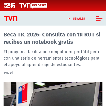
Click acá para ir directamente al contenido
SEÑALES
Beca TIC 2026: Consulta con tu RUT si
CASTING MASTERCHEF CHILE
recibes un notebook gratis
CASTING TVN VERTICAL
El programa facilita un computador portátil junto
TVN VERTICAL
con una serie de herramientas tecnológicas para
el apoyo al aprendizaje de estudiantes.
TVN PLAY
TVN.cl
PROGRAMAS
TELESERIES
NTV