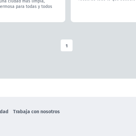
 una ciudad más limpia,
hermosa para todas y todos
1
idad
Trabaja con nosotros