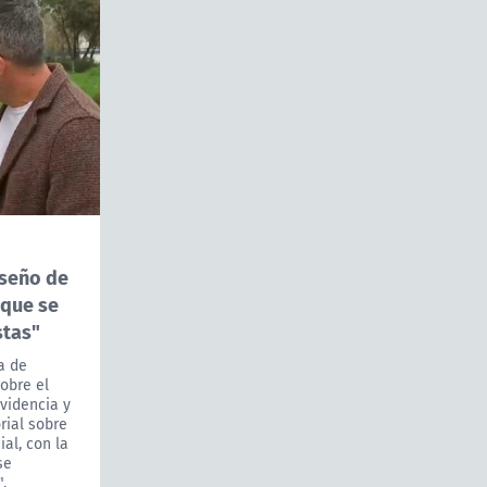
iseño de
 que se
stas"
a de
sobre el
videncia y
rial sobre
ial, con la
se
.