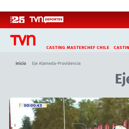
Click acá para ir directamente al contenido
CASTING MASTERCHEF CHILE
CASTI
Inicio
Eje Alameda-Providencia
Ej
Artículos relacionados con Eje Alameda-Providencia