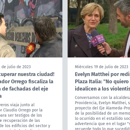
 de julio de 2023
Miércoles 19 de julio de 2023
cuperar nuestra ciudad!
Evelyn Matthei por red
dor Orrego fiscaliza la
Plaza Italia: "No quiero
 de fachadas del eje
idealicen a los violenti
a
Conversamos con la alcaldes
Providencia, Evelyn Matthei, 
eros viaja junto al
proyecto del Eje Alameda-Pro
r Claudio Orrego por la
de la posibilidad de un memo
ra ser testigos de los
lo ocurrido en el estallido soc
e recuperación de las
advertencia que en el lugar "
e los edificios del sector y
recuerde todo lo que sucedió"