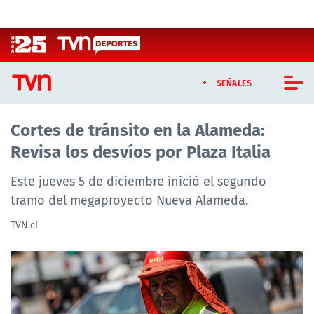
Click acá para ir directamente al contenido
SEÑALES
Cortes de tránsito en la Alameda:
CASTING MASTERCHEF CHILE
Revisa los desvíos por Plaza Italia
CASTING TVN VERTICAL
Este jueves 5 de diciembre inició el segundo
TVN VERTICAL
tramo del megaproyecto Nueva Alameda.
TVN.cl
TVN PLAY
PROGRAMAS
TELESERIES