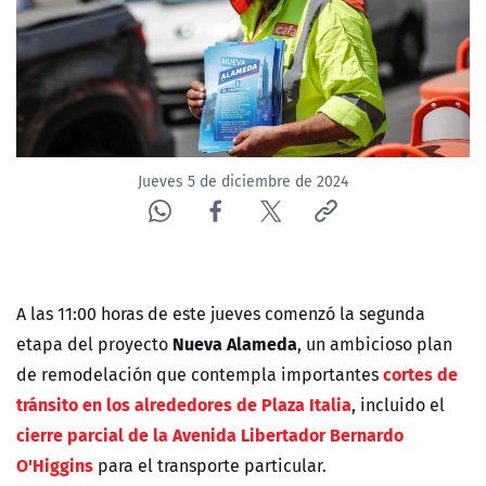
NTV
ACTUALIDAD Y TENDENCIAS
CORPORATIVO Y TRANSPARENCIA
Jueves 5 de diciembre de 2024
CANAL DE DENUNCIAS
ÁREA DE PROYECTOS
A las 11:00 horas de este jueves comenzó la segunda
Nueva Alameda
etapa del proyecto
, un ambicioso plan
cortes de
de remodelación que contempla importantes
tránsito en los alrededores de Plaza Italia
, incluido el
cierre parcial de la Avenida Libertador Bernardo
O'Higgins
para el transporte particular.