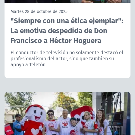
NTV
Martes 28 de octubre de 2025
"Siempre con una ética ejemplar":
ACTUALIDAD Y TENDENCIAS
La emotiva despedida de Don
Francisco a Héctor Hoguera
CORPORATIVO Y TRANSPARENCIA
El conductor de televisión no solamente destacó el
CANAL DE DENUNCIAS
profesionalismo del actor, sino que también su
apoyo a Teletón.
ÁREA DE PROYECTOS