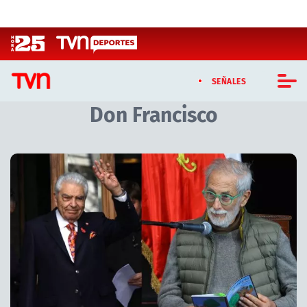
Click acá para ir directamente al contenido
SEÑALES
Don Francisco
CASTING MASTERCHEF CHILE
CASTING TVN VERTICAL
Artículos relacionados con Don Francisco
TVN VERTICAL
TVN PLAY
PROGRAMAS
TELESERIES