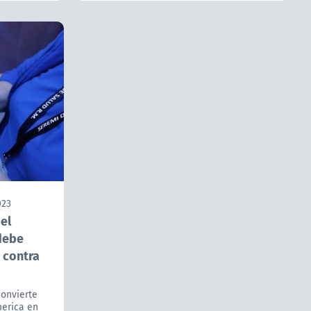
023
el
debe
 contra
convierte
merica en