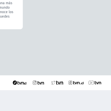
cuna más
 mundo
onoce los
puedes