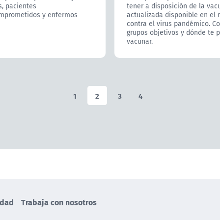
s, pacientes
tener a disposición de la va
mprometidos y enfermos
actualizada disponible en el
contra el virus pandémico. C
grupos objetivos y dónde te 
vacunar.
1
2
3
4
idad
Trabaja con nosotros