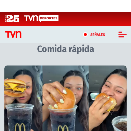
Click acá para ir directamente al contenido
SEÑALES
Comida rápida
CASTING MASTERCHEF CHILE
CASTING TVN VERTICAL
Artículos relacionados con Comida rápida
TVN VERTICAL
TVN PLAY
PROGRAMAS
TELESERIES