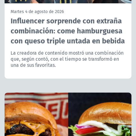
NTV
Martes 4 de agosto de 2026
Influencer sorprende con extraña
ACTUALIDAD Y TENDENCIAS
combinación: come hamburguesa
con queso triple untada en bebida
CORPORATIVO Y TRANSPARENCIA
La creadora de contenido mostró una combinación
CANAL DE DENUNCIAS
que, según contó, con el tiempo se transformó en
una de sus favoritas.
ÁREA DE PROYECTOS