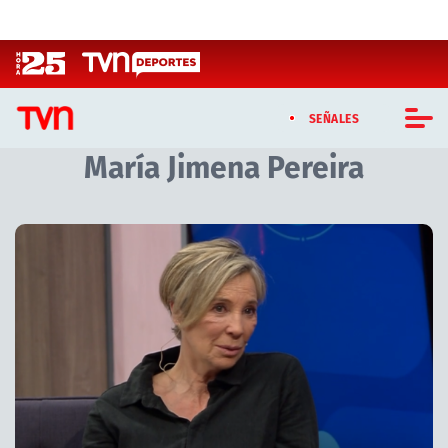
Click acá para ir directamente al contenido
SEÑALES
María Jimena Pereira
CASTING MASTERCHEF CHILE
CASTING TVN VERTICAL
TVN VERTICAL
TVN PLAY
PROGRAMAS
TELESERIES