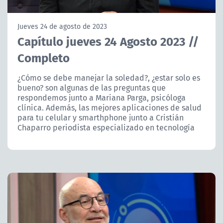
NTV
Jueves 24 de agosto de 2023
ACTUALIDAD Y TENDENCIAS
Capítulo jueves 24 Agosto 2023 //
Completo
CORPORATIVO Y TRANSPARENCIA
¿Cómo se debe manejar la soledad?, ¿estar solo es
bueno? son algunas de las preguntas que
CANAL DE DENUNCIAS
respondemos junto a Mariana Parga, psicóloga
clínica. Además, las mejores aplicaciones de salud
ÁREA DE PROYECTOS
para tu celular y smarthphone junto a Cristián
Chaparro periodista especializado en tecnología