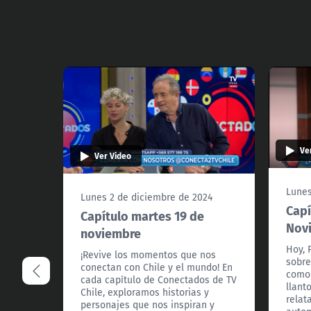
Ve
Ver Video
Lunes
Lunes 2 de diciembre de 2024
Capí
Capítulo martes 19 de
Nov
noviembre
Hoy, 
¡Revive los momentos que nos
sobre
conectan con Chile y el mundo! En
como 
cada capítulo de Conectados de TV
llant
Chile, exploramos historias y
relat
personajes que nos inspiran y