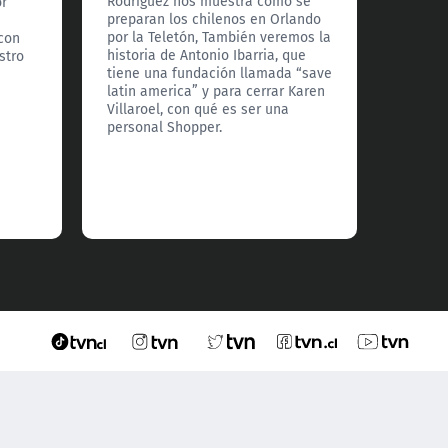
Rodríguez nos muestra cómo se
or
además
preparan los chilenos en Orlando
sobre l
por la Teletón, También veremos la
 con
hombre
historia de Antonio Ibarria, que
stro
Riquel
tiene una fundación llamada “save
explica
latin america” y para cerrar Karen
para c
Villaroel, con qué es ser una
histori
personal Shopper.