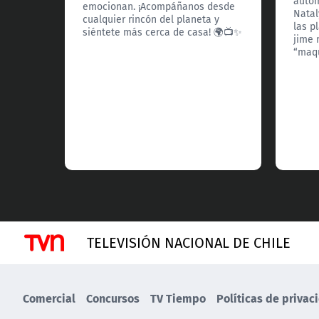
autom
emocionan. ¡Acompáñanos desde
Natal
cualquier rincón del planeta y
las p
siéntete más cerca de casa! 🌍📺✨
jime 
“maqu
TELEVISIÓN NACIONAL DE CHILE
Comercial
Concursos
TV Tiempo
Políticas de privac