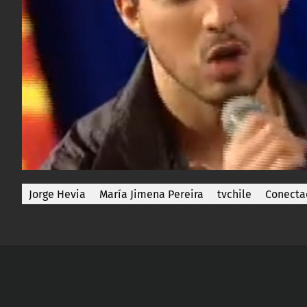
Jorge Hevia
María Jimena Pereira
tvchile
Conecta