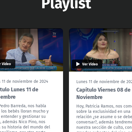
Playlist
r Video
Ver Video
 11 de noviembre de 2024
Lunes 11 de noviembre de 20
tulo Lunes 11 de
Capítulo Viernes 08 de
iembre
Noviembre
Pedro Barreda, nos habla
Hoy, Patricia Ramos, nos co
 los bebés lloran mucho y
sobre la exclusividad en una
entender y gestionar su
relación ¿se asume o se deb
o, además Nico Pino, nos
conversar?, además tendrem
a su historia del mundo del
nuestra sección de culto, con