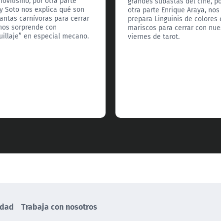
ovilismo, por otra parte
grandes subastas del cine, p
y Soto nos explica qué son
otra parte Enrique Araya, nos
lantas carnívoras para cerrar
prepara Linguinis de colores
nos sorprende con
mariscos para cerrar con nue
illaje” en especial mecano.
viernes de tarot.
idad
Trabaja con nosotros