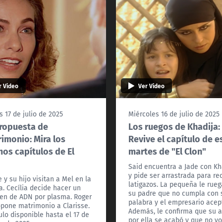
r Video
Ver Video
s 17 de julio de 2025
Miércoles 16 de julio de 2025
ropuesta de
Los ruegos de Khadija:
imonio: Mira los
Revive el capítulo de e
mos capítulos de El
martes de "El Clon"
Said encuentra a Jade con Kh
y pide ser arrastrada para rec
 y su hijo visitan a Mel en la
latigazos. La pequeña le rueg
ca. Cecília decide hacer un
su padre que no cumpla con 
n de ADN por plasma. Roger
palabra y el empresario acep
opone matrimonio a Clarisse.
Además, le confirma que su 
ulo disponible hasta el 17 de
por ella se acabó y que no vo