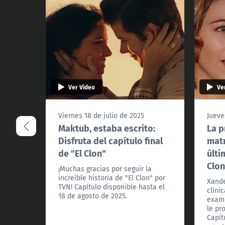
Ver Video
Ve
Viernes 18 de julio de 2025
Jueve
Maktub, estaba escrito:
La p
Disfruta del capítulo final
matr
de "El Clon"
últi
Clon
¡Muchas gracias por seguir la
increíble historia de "El Clon" por
Xande
TVN! Capítulo disponible hasta el
clíni
18 de agosto de 2025.
exame
le pr
Capít