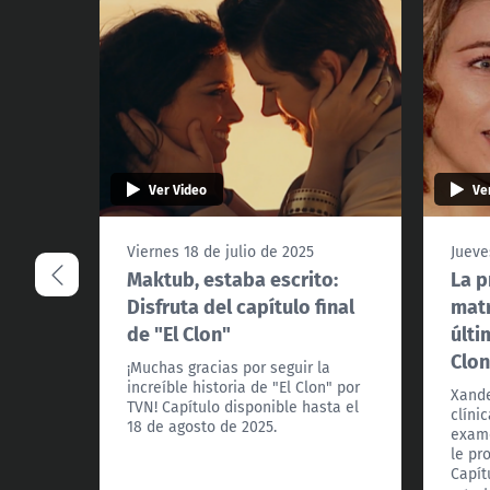
Ver Video
Ve
Viernes 18 de julio de 2025
Jueve
Maktub, estaba escrito:
La p
Disfruta del capítulo final
matr
de "El Clon"
últi
Clon
¡Muchas gracias por seguir la
increíble historia de "El Clon" por
Xande
TVN! Capítulo disponible hasta el
clíni
18 de agosto de 2025.
exame
le pr
Capít