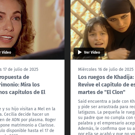
r Video
Ver Video
s 17 de julio de 2025
Miércoles 16 de julio de 2025
ropuesta de
Los ruegos de Khadija:
imonio: Mira los
Revive el capítulo de e
mos capítulos de El
martes de "El Clon"
Said encuentra a Jade con Kh
y pide ser arrastrada para rec
 y su hijo visitan a Mel en la
latigazos. La pequeña le rueg
ca. Cecília decide hacer un
su padre que no cumpla con 
n de ADN por plasma. Roger
palabra y el empresario acep
opone matrimonio a Clarisse.
Además, le confirma que su 
ulo disponible hasta el 17 de
por ella se acabó y que no vo