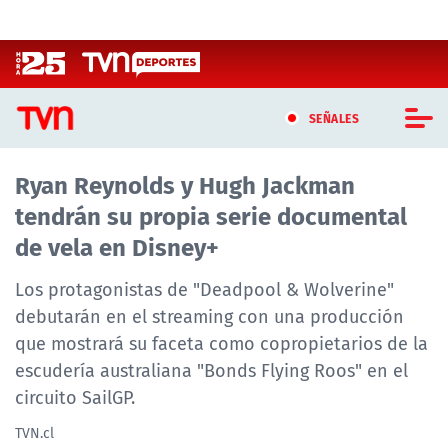
Click acá para ir directamente al contenido
SEÑALES
Ryan Reynolds y Hugh Jackman
CASTING MASTERCHEF CHILE
tendrán su propia serie documental
CASTING TVN VERTICAL
de vela en Disney+
TVN VERTICAL
Los protagonistas de "Deadpool & Wolverine"
debutarán en el streaming con una producción
TVN PLAY
que mostrará su faceta como copropietarios de la
escudería australiana "Bonds Flying Roos" en el
PROGRAMAS
circuito SailGP.
TELESERIES
TVN.cl