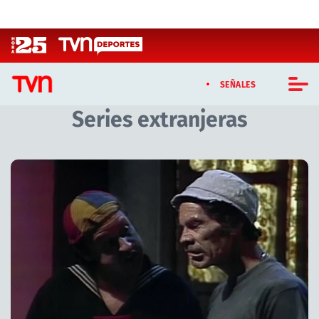
Click acá para ir directamente al contenido
SEÑALES
Series extranjeras
CASTING MASTERCHEF CHILE
CASTING TVN VERTICAL
Artículos relacionados con Series extranjeras
TVN VERTICAL
TVN PLAY
PROGRAMAS
TELESERIES