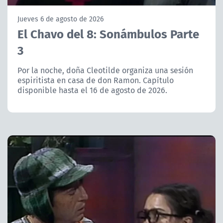
NTV
Jueves 6 de agosto de 2026
El Chavo del 8: Sonámbulos Parte
ACTUALIDAD Y TENDENCIAS
3
CORPORATIVO Y TRANSPARENCIA
Por la noche, doña Cleotilde organiza una sesión
espiritista en casa de don Ramon. Capítulo
disponible hasta el 16 de agosto de 2026.
CANAL DE DENUNCIAS
ÁREA DE PROYECTOS