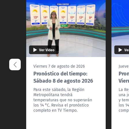
Ver Video
Ve
Viernes 7 de agosto de 2026
Jueve
Pronóstico del tiempo:
Pron
Sábado 8 de agosto 2026
Vier
Para este sábado, la Región
La Re
Metropolitana tendrá
una j
temperaturas que no superarán
y tem
los 14 °C. Revisa el pronóstico
los 1
completo en TV Tiempo.
compl