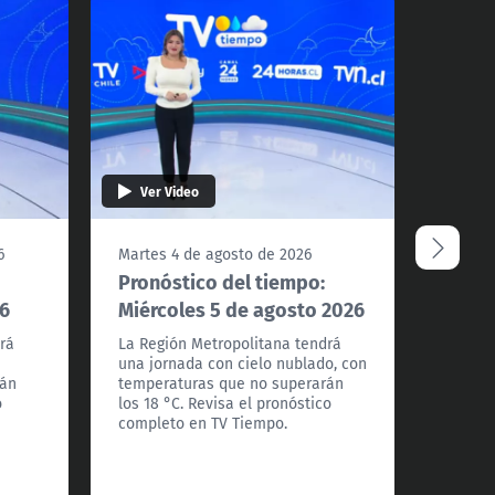
Ver Video
Ver 
6
Martes 4 de agosto de 2026
Lunes 
Pronóstico del tiempo:
Pronó
26
Miércoles 5 de agosto 2026
Marte
rá
La Región Metropolitana tendrá
La Reg
una jornada con cielo nublado, con
amanec
rán
temperaturas que no superarán
con te
o
los 18 °C. Revisa el pronóstico
superar
completo en TV Tiempo.
pronós