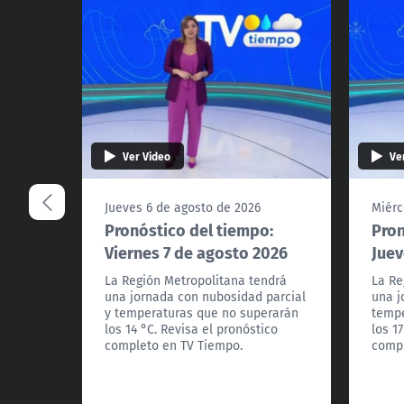
Ver Video
Ve
Jueves 6 de agosto de 2026
Miérc
Pronóstico del tiempo:
Pron
Viernes 7 de agosto 2026
Juev
La Región Metropolitana tendrá
La Re
una jornada con nubosidad parcial
una j
y temperaturas que no superarán
tempe
los 14 °C. Revisa el pronóstico
los 1
completo en TV Tiempo.
compl