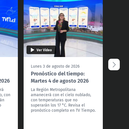
Ver Video
Ver 
Lunes 3 de agosto de 2026
Doming
Pronóstico del tiempo:
¿Cómo
2026
Martes 4 de agosto 2026
lunes
el pr
rá
La Región Metropolitana
o, con
amanecerá con el cielo nublado,
Bajas 
rán
con temperaturas que no
la zona
o
superarán los 17 °C. Revisa el
Ñuble 
pronóstico completo en TV Tiempo.
atmosf
aprecia
el pro