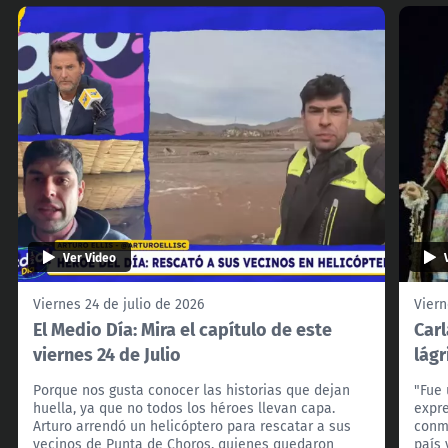
Ver Video
Viernes 24 de julio de 2026
Viern
El Medio Día: Mira el capítulo de este
Carl
viernes 24 de Julio
lágr
Porque nos gusta conocer las historias que dejan
"Fue 
huella, ya que no todos los héroes llevan capa.
expre
Arturo arrendó un helicóptero para rescatar a sus
conm
vecinos de Punta de Choros, quienes quedaron
país 