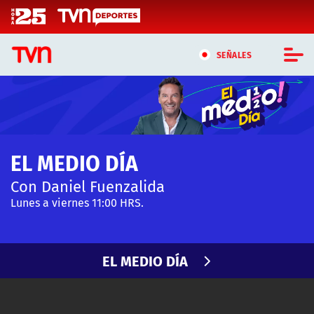
Click acá para ir directamente al contenido
SEÑALES
CASTING MASTERCHEF CHILE
CASTING TVN VERTICAL
EL MEDIO DÍA
TVN VERTICAL
Con Daniel Fuenzalida
TVN PLAY
Lunes a viernes 11:00 HRS.
PROGRAMAS
EL MEDIO DÍA
TELESERIES
NTV