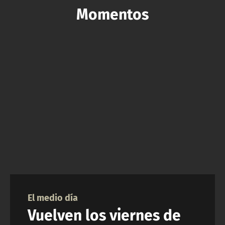
Momentos
NTV
Artículos relacionados con Momentos
ACTUALIDAD Y TENDENCIAS
CORPORATIVO Y TRANSPARENCIA
CANAL DE DENUNCIAS
ÁREA DE PROYECTOS
El medio día
Vuelven los viernes de